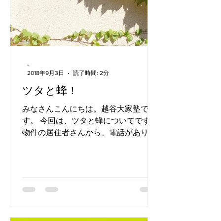
-
2018年9月3日
読了時間: 2分
ツタと蜂！
みなさんこんにちは。越谷大家塾で
す。 今回は、ツタと蜂についてです。
物件の居住者さんから、電話がありま
した。 「裏庭の草取りをしていたら、
蜂が出てきた！ 何とかして！！」 と
のことでした。 実は、この物件では去
年も蜂が発生し、業者に依頼して駆除
してもらったのです。...