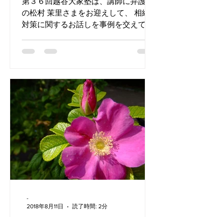
第３６回越谷大家塾は、講師に弁護士
の松村 茉里さまをお迎えして、 相続
対策に関するお話しを事例を交えて、
時間の許す限り詳細に解説して いただ
きました！！ 民法大改正のタイムスケ
ジュールや、係争になった事例で 「最
初にこのように提案しておけば、争わ
なくて済んだのでは？」...
-
2018年8月11日
読了時間: 2分