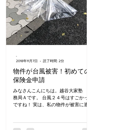
-
2018年11月7日
読了時間: 2分
物件が台風被害！初めての
保険金申請
みなさんこんにちは。越谷大家塾 事
務局Ａです。 台風２４号はすごかった
ですね！ 実は、私の物件が被害に遭っ
てしまいました。 アンテナが風に飛ば
されて屋根からずり落ちてしまい、壁
に引っかかってしまったのです。 放っ