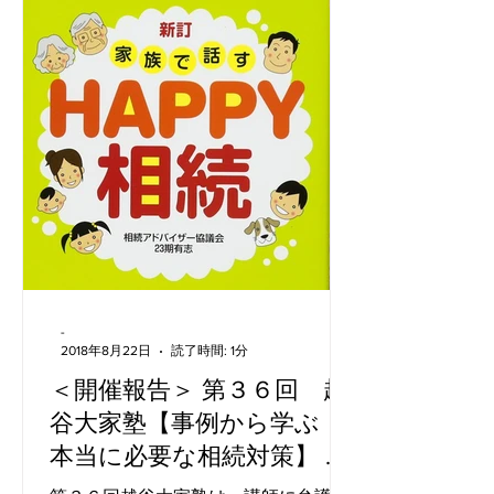
-
2018年8月22日
読了時間: 1分
＜開催報告＞ 第３６回 越
谷大家塾【事例から学ぶ！
本当に必要な相続対策】 講
師：松村 茉里 弁護士