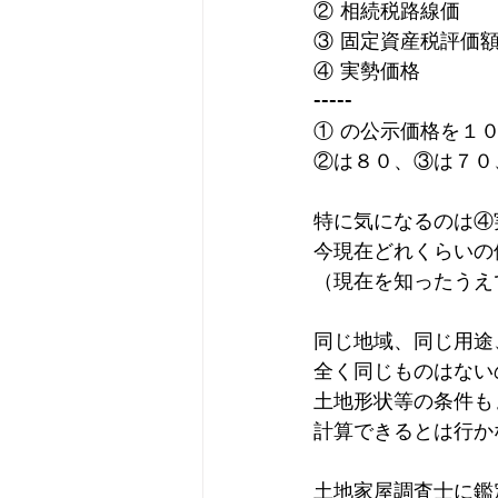
② 相続税路線価　
③ 固定資産税評価
④ 実勢価格　　　
-----
① の公示価格を１
②は８０、③は７０
特に気になるのは④
今現在どれくらいの
（現在を知ったうえ
同じ地域、同じ用途
全く同じものはない
土地形状等の条件も
計算できるとは行か
土地家屋調査士に鑑